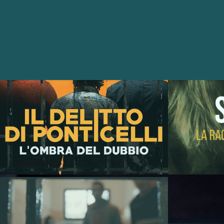
IL DELITTO 
DI 
R
PONTICELLI 
SKY 
ORIGINAL
21X17 
GEOMETRIA 