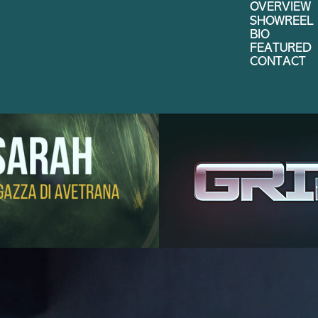
OVERVIEW
SHOWREEL
BIO
FEATURED
CONTACT
SARAH LA 
AGAZZA DI 
GRIP 
AVETRANA  
DISCOVERY
SKY 
AMAZON
STUDIOS